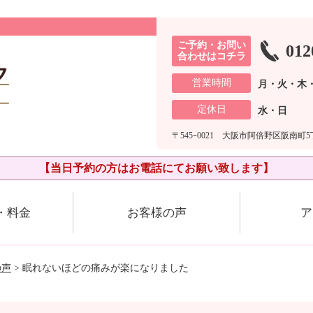
ご予約・お問い
012
合わせはコチラ
営業時間
月・火・木・
定休日
水・日
〒545ｰ0021 大阪市阿倍野区阪南町5丁
【当日予約の方はお電話にてお願い致します】
・料金
お客様の声
ア
の声
> 眠れないほどの痛みが楽になりました