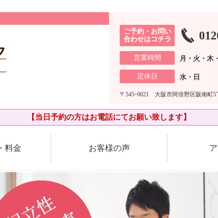
ご予約・お問い
012
合わせはコチラ
営業時間
月・火・木・
定休日
水・日
〒545ｰ0021 大阪市阿倍野区阪南町5丁
【当日予約の方はお電話にてお願い致します】
・料金
お客様の声
ア