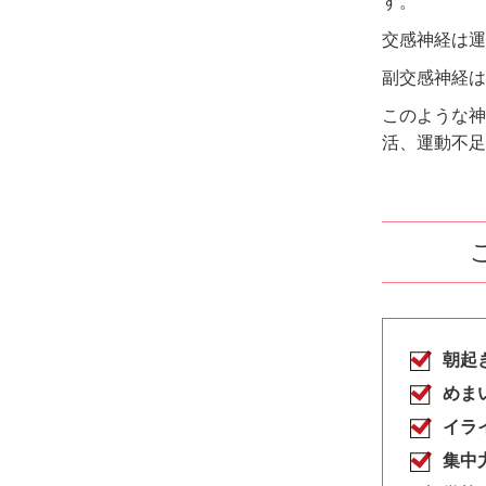
す。
交感神経は運
副交感神経は
このような神
活、運動不足
朝起
めま
イラ
集中