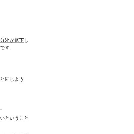
分泌が低下
し
うです。
と同じよう
。
い
ということ