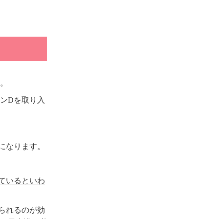
。
ンDを取り入
になります。
ているといわ
られるのが効