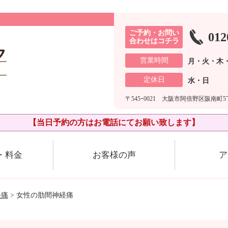
ご予約・お問い
012
合わせはコチラ
営業時間
月・火・木・
定休日
水・日
〒545ｰ0021 大阪市阿倍野区阪南町5丁
【当日予約の方はお電話にてお願い致します】
・料金
お客様の声
ア
経痛
> 女性の肋間神経痛