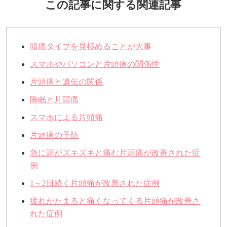
この記事に関する関連記事
頭痛タイプを見極めることが大事
スマホやパソコンと片頭痛の関係性
片頭痛と遺伝の関係
睡眠と片頭痛
スマホによる片頭痛
片頭痛の予防
急に頭がズキズキと痛む片頭痛が改善された症
例
1～2日続く片頭痛が改善された症例
疲れがたまると痛くなってくる片頭痛が改善さ
れた症例