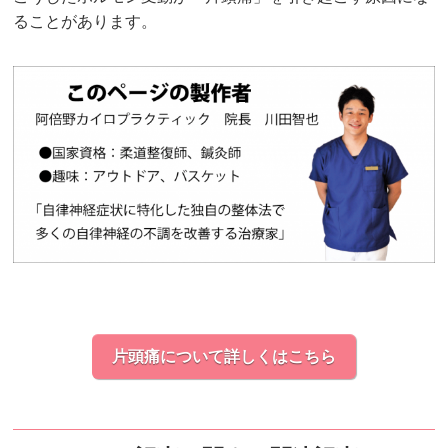
ることがあります。
片頭痛について詳しくはこちら