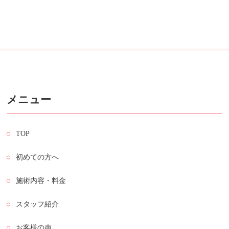
メニュー
TOP
初めての方へ
施術内容・料金
スタッフ紹介
お客様の声