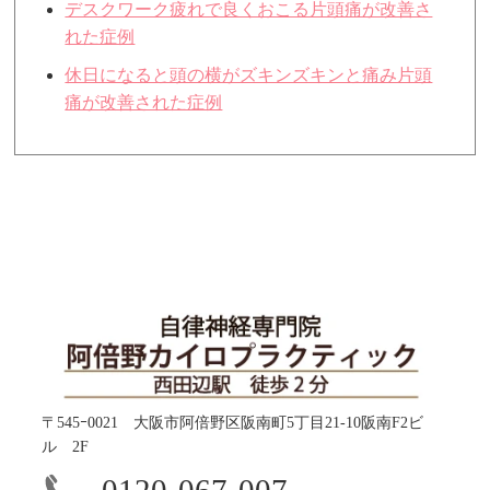
デスクワーク疲れで良くおこる片頭痛が改善さ
れた症例
休日になると頭の横がズキンズキンと痛み片頭
痛が改善された症例
〒545ｰ0021 大阪市阿倍野区阪南町5丁目21-10阪南F2ビ
ル 2F
0120-067-007