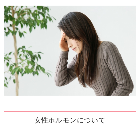
女性ホルモンについて