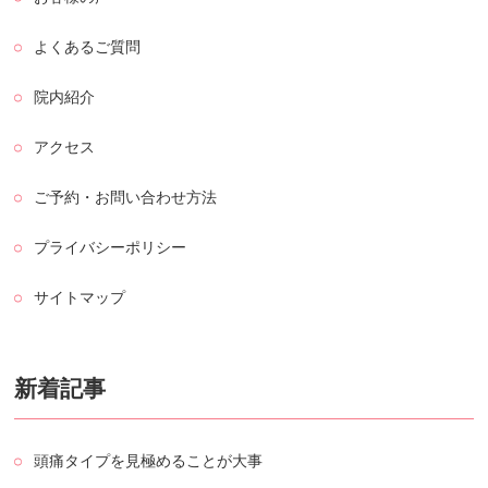
よくあるご質問
院内紹介
アクセス
ご予約・お問い合わせ方法
プライバシーポリシー
サイトマップ
新着記事
頭痛タイプを見極めることが大事